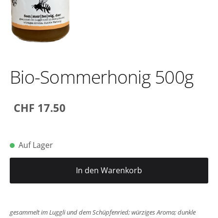
Bio-Sommerhonig 500g
CHF 17.50
Auf Lager
In den Warenkorb
gesammelt im Luggli und dem Schüpfenried; würziges Aroma; dunkle