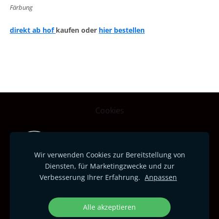
Färbung
direkt ab hof
kaufen oder
hier bestellen
Cookies
Wir verwenden Cookies zur Bereitstellung von
biohof luggli, Stephan Tschirren und Sibil
Diensten, für Marketingzwecke und zur
Heule, Luggli, 3033 Wohlen b. Bern,
Verbesserung Ihrer Erfahrung.
Anpassen
bio@luggli.ch
Alle akzeptieren